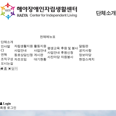
본문 바로가기
해야장애인자립생활센터
로그인
단체소개
회원가입
정보찾기
사업안내
후원신청
공지사항
사업안내
사업안내
인사말
전체메뉴표
동료상담신청
자원봉사
정보마당
게시판
사진마당
CI
단체소개
자립생활지원
활동지원
평생교육
자립생활지원
활동지원
알림판
인사말
평생교육
후원 및 봉사
자조모임
현장스케치
대기현황
연혁
CI
사업안내
사업안내
공지사항
사업안내
후원신청
연혁
동료상담신청
게시판
정보마당
조직구성
사진마당
자원봉사
조직구성
자조모임
대기현황
현장스케치
오시는길
오시는길
홈
닫기
후원 및 봉사
알림판
Login
회원 로그인