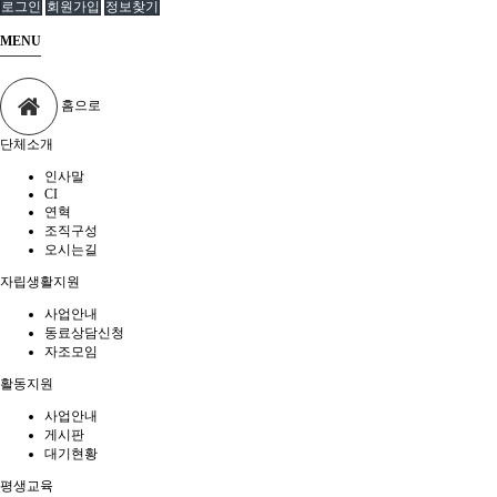
로그인
회원가입
정보찾기
MENU
홈으로
단체소개
인사말
CI
연혁
조직구성
오시는길
자립생활지원
사업안내
동료상담신청
자조모임
활동지원
사업안내
게시판
대기현황
평생교육