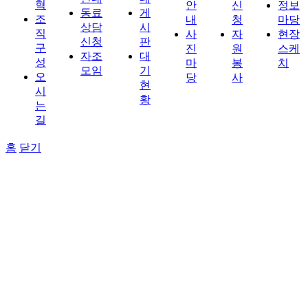
혁
안
신
정보
동료
게
조
내
청
마당
상담
시
직
사
자
현장
신청
판
구
진
원
스케
자조
대
성
마
봉
치
모임
기
오
당
사
현
시
황
는
길
홈
닫기