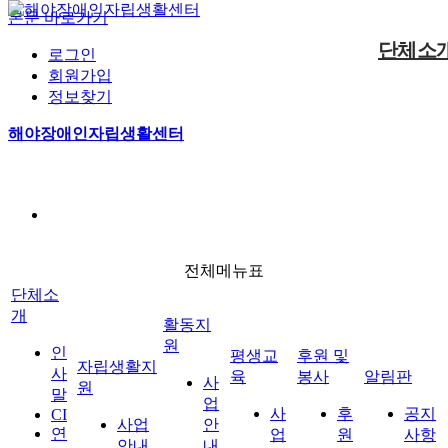
본문 바로가기
단체소
로그인
회원가입
정보찾기
사업안내
후원신청
공지사항
사업안내
사업안내
인사말
해야장애인자립생활센터
동료상담신청
자원봉사
정보마당
게시판
사진마당
CI
자립생활지원
활동지원
평생교육
자조모임
현장스케치
대기현황
연혁
조직구성
오시는길
전체메뉴
전체메뉴표
후원 및 봉사
알림판
단체소
개
활동지
원
인
평생교
후원 및
자립생활지
사
육
봉사
알림판
사
원
말
업
사
후
공지
CI
사업
안
연
업
원
사항
안내
내