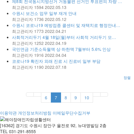
제8회 전국동시지방선거 거동불편 선거인 투표편의 차량 …
최고관리자
1594
2022.05.13
수원시 보건소 업무 일부 재개 안내
최고관리자
1736
2022.05.12
수원시 코로나19 예방접종 콜센터 및 재택치료 행정안내…
최고관리자
1773
2022.04.21
사회적거리두기 4월 18일(월)부터 사회적 거리두기 모…
최고관리자
1252
2022.04.19
국민연금 기준소득월액 상·하한액 7월부터 5.6% 인상
최고관리자
1916
2022.04.04
코로나19 확진자 외래 진료 시 진료비 일부 부담
최고관리자
1190
2022.07.18
정렬
6
7
8
9
10
이용약관
개인정보처리방침
이메일무단수집거부
[16362] 경기도 수원시 장안구 율전로 92, 뉴대명빌딩 2층
TEL 031-291-8555