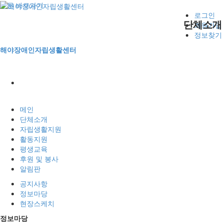
본문 바로가기
로그인
단체소개
회원가입
정보찾기
해야장애인자립생활센터
사업안내
후원신청
공지사항
사업안내
사업안내
인사말
자립생활지원
활동지원
평생교육
동료상담신청
자원봉사
정보마당
게시판
사진마당
CI
자조모임
현장스케치
대기현황
연혁
메인
조직구성
전체메뉴
단체소개
후원 및 봉사
알림판
오시는길
자립생활지원
활동지원
평생교육
후원 및 봉사
알림판
공지사항
정보마당
현장스케치
정보마당