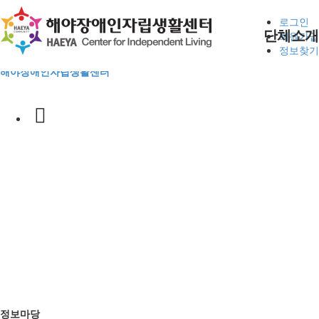
본문 바로가기
로그인
단체소개
회원가입
정보찾기
해야장애인자립생활센터
사업안내
후원신청
공지사항
사업안내
사업안내
인사말
자립생활지원
활동지원
평생교육
동료상담신청
자원봉사
정보마당
게시판
사진마당
CI
자조모임
현장스케치
대기현황
연혁
조직구성
전체메뉴
후원 및 봉사
알림판
오시는길
정보마당