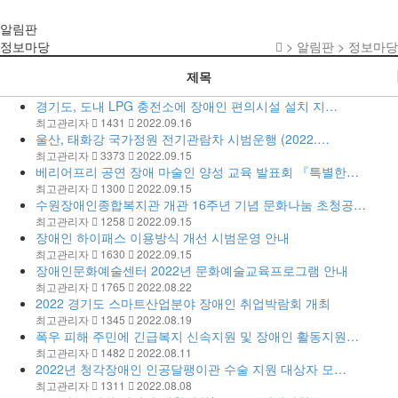
알림판
정보마당
> 알림판 > 정보마당
제목
경기도, 도내 LPG 충전소에 장애인 편의시설 설치 지…
최고관리자
1431
2022.09.16
울산, 태화강 국가정원 전기관람차 시범운행 (2022.…
최고관리자
3373
2022.09.15
베리어프리 공연 장애 마술인 양성 교육 발표회 『특별한…
최고관리자
1300
2022.09.15
수원장애인종합복지관 개관 16주년 기념 문화나눔 초청공…
최고관리자
1258
2022.09.15
장애인 하이패스 이용방식 개선 시범운영 안내
최고관리자
1630
2022.09.15
장애인문화예술센터 2022년 문화예술교육프로그램 안내
최고관리자
1765
2022.08.22
2022 경기도 스마트산업분야 장애인 취업박람회 개최
최고관리자
1345
2022.08.19
폭우 피해 주민에 긴급복지 신속지원 및 장애인 활동지원…
최고관리자
1482
2022.08.11
2022년 청각장애인 인공달팽이관 수술 지원 대상자 모…
최고관리자
1311
2022.08.08