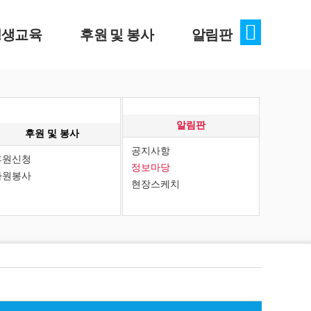
평생교육
후원 및 봉사
알림판
업안내
후원신청
공지사항
진마당
자원봉사
정보마당
알림판
현장스케치
후원 및 봉사
공지사항
후원신청
정보마당
자원봉사
현장스케치