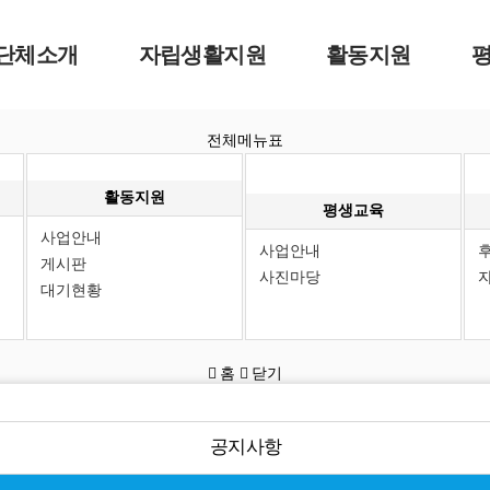
단체소개
자립생활지원
활동지원
전체메뉴표
인사말
사업안내
사업안내
사
CI
동료상담신청
게시판
사
활동지원
연혁
자조모임
대기현황
평생교육
사업안내
조직구성
사업안내
게시판
오시는길
사진마당
대기현황
홈
닫기
공지사항