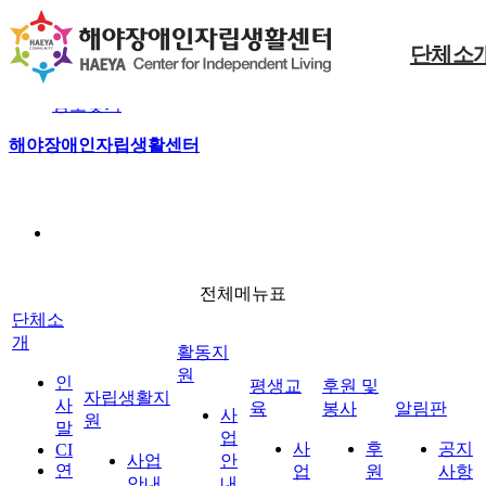
본문 바로가기
단체소
로그인
회원가입
정보찾기
사업안내
후원신청
공지사항
사업안내
사업안내
인사말
해야장애인자립생활센터
동료상담신청
자원봉사
정보마당
게시판
사진마당
CI
자립생활지원
활동지원
평생교육
자조모임
현장스케치
대기현황
연혁
조직구성
오시는길
전체메뉴
전체메뉴표
후원 및 봉사
알림판
단체소
개
활동지
원
인
평생교
후원 및
자립생활지
사
육
봉사
알림판
사
원
말
업
사
후
공지
CI
사업
안
연
업
원
사항
안내
내