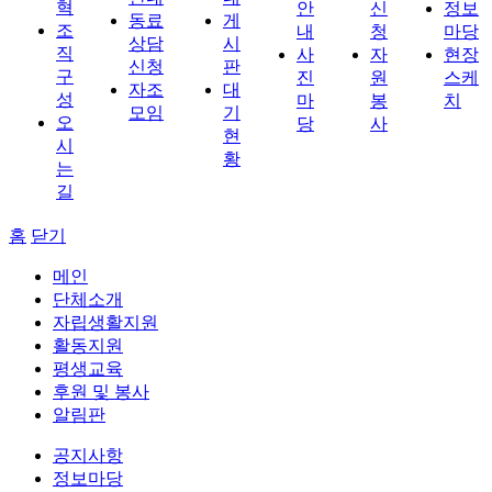
혁
안
신
정보
동료
게
조
내
청
마당
상담
시
직
사
자
현장
신청
판
구
진
원
스케
자조
대
성
마
봉
치
모임
기
오
당
사
현
시
황
는
길
홈
닫기
메인
단체소개
자립생활지원
활동지원
평생교육
후원 및 봉사
알림판
공지사항
정보마당