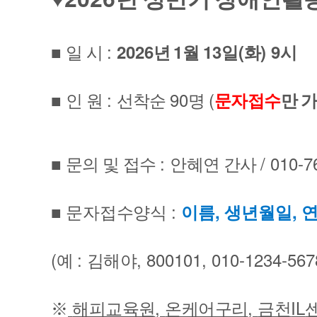
:
2026
1
13
(
) 9
■
일 시
년
월
일
화
시
:
90
(
■
인 원
선착순
명
문자접수
만 
:
/ 010-
■
문의 및 접수
안혜연 간사
:
,
,
■
문자접수양식
이름
생년월일
(
:
, 800101, 010-1234-56
예
김해야
,
,
IL
※
해피교육원
온케어구리
금천