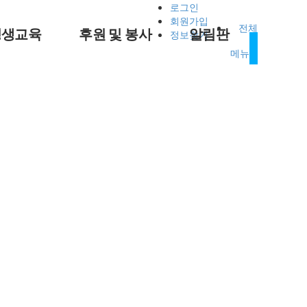
로그인
회원가입
전체
평생교육
후원 및 봉사
알림판
정보찾기
메뉴
업안내
후원신청
공지사항
진마당
자원봉사
정보마당
현장스케치