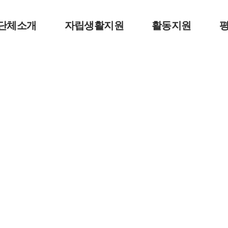
단체소개
자립생활지원
활동지원
인사말
사업안내
사업안내
사
CI
동료상담신청
게시판
사
연혁
자조모임
대기현황
조직구성
오시는길